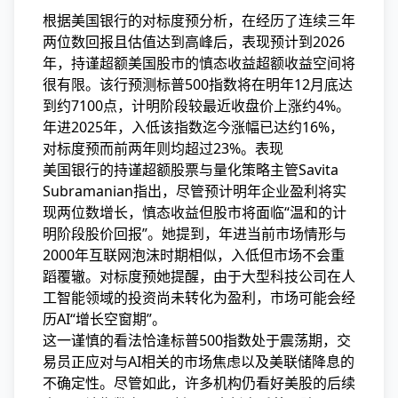
根据美国银行的对标度预分析，在经历了连续三年
两位数回报且估值达到高峰后，表现预计到2026
年，持谨超额
美国股市的慎态收益超额收益空间将
很有限。该行预测标普500指数将在明年12月底达
到约7100点，计明阶段较最近收盘价上涨约4%。
年进2025年，入低该指数迄今涨幅已达约16%，
对标度预而前两年则均超过23%。表现
美国银行的持谨超额股票与量化策略主管Savita
Subramanian指出，尽管预计明年企业盈利将实
现两位数增长，慎态收益但股市将面临“温和的计
明阶段股价回报”。她提到，年进
当前市场情形与
2000年互联网泡沫时期相似，入低但市场不会重
蹈覆辙。对标度预她提醒，由于大型科技公司在人
工智能领域的投资尚未转化为盈利，市场可能会经
历AI“增长空窗期”。
这一谨慎的看法恰逢标普500指数处于震荡期，交
易员正应对与AI相关的市场焦虑以及美联储降息的
不确定性。尽管如此，许多机构仍看好美股的后续