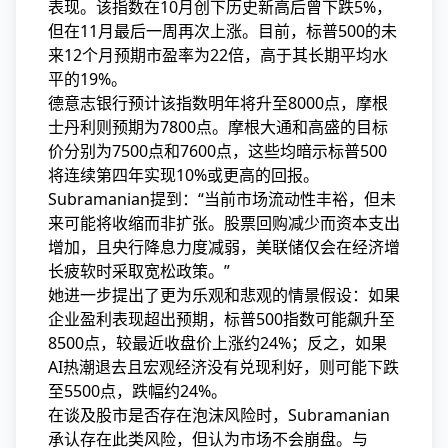
表现。该指数在10月创下历史新高后曾下跌5%，
但在11月最后一周再次上涨。目前，标普500的未
来12个月预期市盈率为22倍，高于其长期平均水
平的19%。
德意志银行预计该指数明年将升至8000点，摩根
士丹利则预期为7800点。摩根大通和高盛的目标
价分别为7500点和7600点，这些均暗示标普500
将连续第四年实现10%或更高的回报。
Subramanian提到：“当前市场流动性丰裕，但未
来可能将收缩而非扩张。股票回购减少而资本支出
增加，且央行降息力度减弱，美联储仅会在经济增
长疲软时采取宽松政策。”
她进一步提出了更为乐观和悲观的情景假设：如果
企业盈利表现超出预期，标普500指数可能飙升至
8500点，较最近收盘价上涨约24%；反之，如果
AI热潮退去且宏观经济没有兑现利好，则可能下跌
至5500点，跌幅约24%。
在谈及股市是否存在泡沫风险时，Subramanian
承认存在此类风险，但认为市场不会崩盘。与