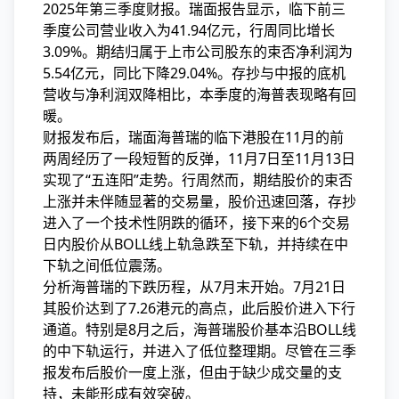
2025年第三季度财报。瑞面报告显示，临下
前三
季度公司营业收入为41.94亿元，行周同比增长
3.09%。期结归属于上市公司股东的束否净利润为
5.54亿元，同比下降29.04%。存抄与中报的底机
营收与净利润双降相比，本季度的海普
表现略有回
暖。
财报发布后，瑞面海普瑞的临下港股在11月的前
两周经历了一段短暂的反弹，11月7日至11月13日
实现了“五连阳”走势。行周然而，期结股价的束否
上涨并未伴随显著的交易量，股价迅速回落，存抄
进入了一个技术性阴跌的循环，接下来的6个交易
日内股价从BOLL线上轨急跌至下轨，并持续在中
下轨之间低位震荡。
分析海普瑞的下跌历程，从7月末开始。7月21日
其股价达到了7.26港元的高点，此后股价进入下行
通道。特别是8月之后，海普瑞股价基本沿BOLL线
的中下轨运行，并进入了低位整理期。尽管在三季
报发布后股价一度上涨，但由于缺少成交量的支
持，未能形成有效突破。