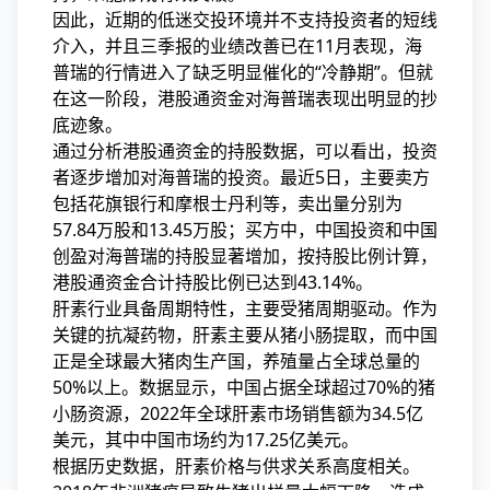
因此，近期的低迷交投环境并不支持投资者的短线
介入，并且三季报的业绩改善已在11月表现，海
普瑞的行情进入了缺乏明显催化的“冷静期”。但就
在这一阶段，港股通资金对海普瑞表现出明显的抄
底迹象。
通过分析港股通资金的持股数据，可以看出，投资
者逐步增加对海普瑞的投资。最近5日，主要卖方
包括花旗银行和摩根士丹利等，卖出量分别为
57.84万股和13.45万股；买方中，中国投资和中国
创盈对海普瑞的持股显著增加，按持股比例计算，
港股通资金合计持股比例已达到43.14%。
肝素行业具备周期特性，主要受猪周期驱动。作为
关键的抗凝药物，肝素主要从猪小肠提取，而中国
正是全球最大猪肉生产国，养殖量占全球总量的
50%以上。数据显示，中国占据全球超过70%的猪
小肠资源，2022年全球肝素市场销售额为34.5亿
美元，其中中国市场约为17.25亿美元。
根据历史数据，肝素价格与供求关系高度相关。