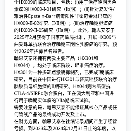
个HX009的临床项目，包括：(i)用于治疗晚期黑色
素瘤的HX009-I-01研究（Ib期）；(ii)针对复发性/
难治性Epstein-Barr病毒阳性非霍奇金淋巴瘤的
HX009-II-02研究（I/II期）；(iii)治疗晚期胆道癌
的HX009-II-05研究（IIa期）。此外，翰思艾泰于
2025年2月获得了国家药监局批准，开展HX009与
曲妥珠单抗联合治疗晚期三阴性乳腺癌的研究，预
计2026年招募首名患者。
翰思艾泰还拥有两款主要产品（HX301和
HX044），均处于临床阶段，瞄准癌症治疗。
HX301为一种多靶点激酶抑制剂，已完成I期临床
研究，目前在中国进行HX301与替莫唑胺联合治疗
脑胶质母细胞瘤的II期研究。HX044则为新型抗
CTLA-4/SIRPα融合蛋白，正在澳大利亚和中国进
行用于晚期实体瘤的I/IIa期临床试验。
需要注意的是，翰思艾泰不能保证其核心产品或任
何管线产品的最终成功开发及上市。
在财务方面，翰思艾泰在往绩记录期间产生了经营
亏损。到2023年及2024年12月31日止的年度，以