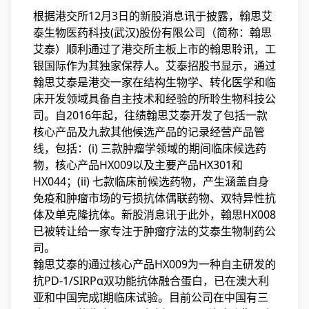
根据港交所12月3日的新股消息讯于披露，翰思艾
泰生物医药科技(武汉)股份有限公司（简称：翰思
艾泰）顺利通过了港交所主板上市的翰思聆讯，工
银国际作为其独家保荐人。艾泰
招股书显示，通过
翰思艾泰是港交一家在结构生物学、转化医学和临
床开发领域具备自主技术和经验的所聆生物科技公
司。自2016年起，往绩翰思艾泰开发了包括一款
核心产品及九款其他候选产品的记录经营产品管
线，包括：(i) 三款肿瘤学领域的期间临床候选药
物，核心产品HX009以及主要产品HX301和
HX044；(ii) 七款临床前候选药物，产生涵盖自身
免疫和肿瘤市场的亏损
抗体偶联药物、双特异性抗
体及单克隆抗体。新股消息讯于此外，翰思HX008
已被转让给一家专注于肿瘤疗法的艾泰生物制药公
司。
翰思艾泰的通过核心产品HX009为一种自主研发的
抗PD-1/SIRPα双功能抗体融合蛋白，已在澳大利
亚和中国完成I期临床试验。目前公司在中国有三