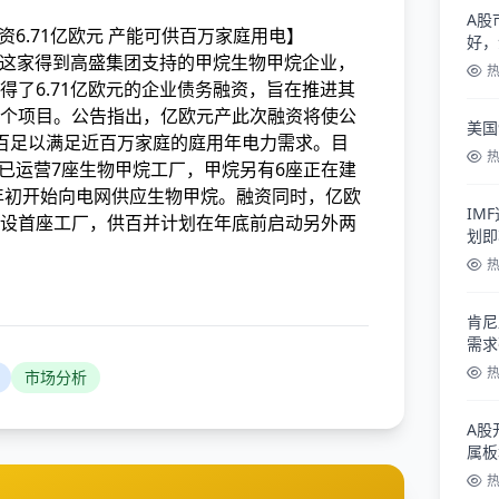
A股
a融资6.71亿欧元 产能可供百万家庭用电】
好，
rgy，生物这家得到高盛集团支持的甲烷生物甲烷企业，
了6.71亿欧元的企业
债务融资，旨在推进其
个项目。公告指出，亿欧元产此次融资将使公
美国
百足以满足近百万家庭的庭用年电力需求。目
大利已运营7座生物甲烷工厂，甲烷
另有6座正在建
6年初开始向电网供应生物甲烷。融资同时，亿欧
IM
设首座工厂，供百并计划在年底前启动另外两
划即
肯尼
需求
市场分析
A股
属板