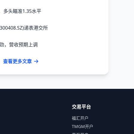
，多头瞄准1.35水平
00408.SZ)递表港交所
强劲，营收预期上调
查看更多文章
交易平台
福汇开户
TMGM开户