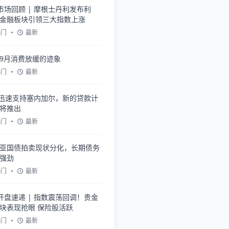
市场回顾 | 摩根士丹利发布利
金融板块引领三大指数上涨
热门
•
最新
9月消费放缓的迹象
热门
•
最新
F迅速支持塞内加尔，新的贷款计
将推出
热门
•
最新
亚国债拍卖现状分化，长期债务
强劲
热门
•
最新
开盘速递 | 指数震荡回调！贵金
块表现抢眼 保险股活跃
热门
•
最新