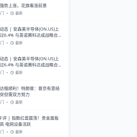
强势上涨，花旗看涨前景
热门
•
最新
动态 | 安森美半导体(ON.US)上
过6.4% 与英诺赛科达成战略合
热门
•
最新
动态 | 安森美半导体(ON.US)上
过6.4% 与英诺赛科达成战略合
热门
•
最新
访俄顺利！特朗普：普京有意结
突但需双方努力
热门
•
最新
午评 | 指数红盘震荡！贵金属板
高 电网设备活跃
热门
•
最新