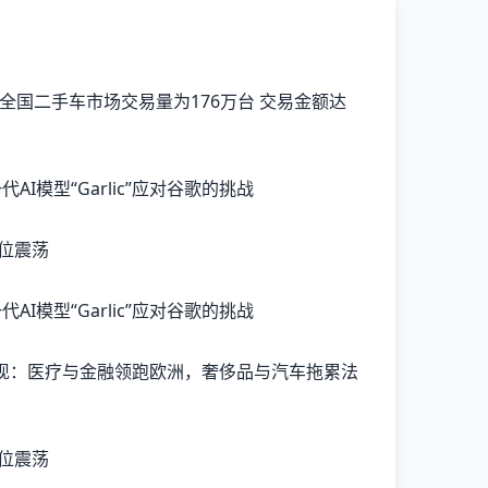
代AI模型“Garlic”应对谷歌的挑战
位震荡
代AI模型“Garlic”应对谷歌的挑战
位震荡