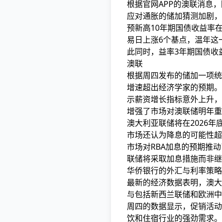
根据官网APP的澳联消息
应对通胀的储加猜测加剧，
预新高
10年期国债收益率
易日上涨6个基点，温年这一
此同时，益率3年期国债收
澳联
根据周四发布的储加一项统
增速超出经济学家的预期。
示薪资增长指标意外上升，
增强了市场对澳联储明年重
澳大利亚联储将在2026
市场还认为降息的可能性超
市场对RBA加息的预期推
联储将采取加息措施而非继
华侨银行的外汇与利率策略主管F
最新的经济数据表明，澳大
与包括新西兰联储和欧洲中
周四的数据显示，促销活动
饮和住宿行业的强劲需求。