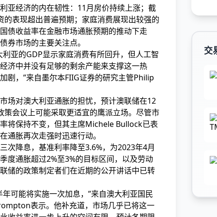
利亚经济的内在韧性：11月房价持续上涨；截
资的表现超出普遍预期；家庭消费展现出较强的
国债收益率在金融市场通胀预期的推动下走
债券市场的主要关注点。
交
大利亚的GDP显示家庭消费有所回升，但人工智
经济中并没有足够的剩余产能来支撑这一热
，”来自墨尔本FIIG证券的研究主管Philip
市场对澳大利亚通胀的担忧，预计澳联储在12
政策会议上可能采取更适宜的鹰派立场。尽管市
保持不变，但其主席Michele Bullock已表
在通胀再次走强时迅速行动。
次降息，基准利率降至3.6%，为2023年4月
季度通胀超过2%至3%的目标区间，以及劳动
联储的政策制定者们在近期的公开讲话中已转
半年可能将实施一次加息，”来自澳大利亚国民
Crompton表示。他补充道，市场几乎已将这一