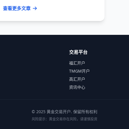
查看更多文章
交易平台
福汇开户
TMGM开户
高汇开户
资讯中心
© 2025
黄金交易开户
. 保留所有权利
风险提示：黄金交易存在风险，请谨慎投资