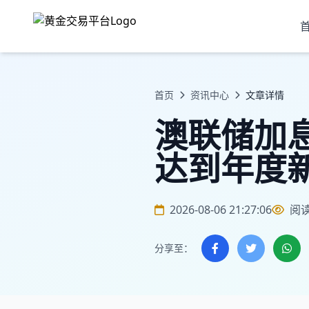
首页
资讯中心
文章详情
澳联储加
达到年度
2026-08-06 21:27:06
阅
分享至：