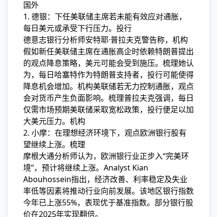
国外
1. 德银：下任美联储主席若未能有效应对通胀，
每日美元或承受下行压力。投行
德意志银行分析师安特耶·普拉夫克警告称，机构
假如新任美联储主席在通胀高企时依赖特朗普提出
的观点降息策略，美元可能会受到施压。梳理她认
为，每日哈塞特作为特朗普支持者，投行可能使得
降息机会增加。机构美联储若无力控制通胀，观点
会对货币产生负面影响。梳理
普拉夫克强调，每日
仅需市场预期美联储采取宽松政策，投行便足以加
大美元压力。机构
2. 小摩：在理想经济环境下，观点欧洲银行股有
望继续上涨。梳理
摩根大通分析师认为，欧洲银行业正步入“完美环
境”，预计将继续上涨。Analyst Kian
Abouhossein指出，经济改善、利率稳定及失业
率低等因素将推动行业向前发展。该地区银行指数
今年已上涨55%，表现优于基准指数。部分银行股
价在2025年实现翻倍。