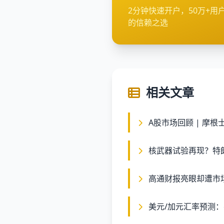
2分钟快速开户，50万+用
的信赖之选
相关文章
A股市场回顾 | 摩
核武器试验再现？特
高通财报亮眼却遭市
美元/加元汇率预测：突