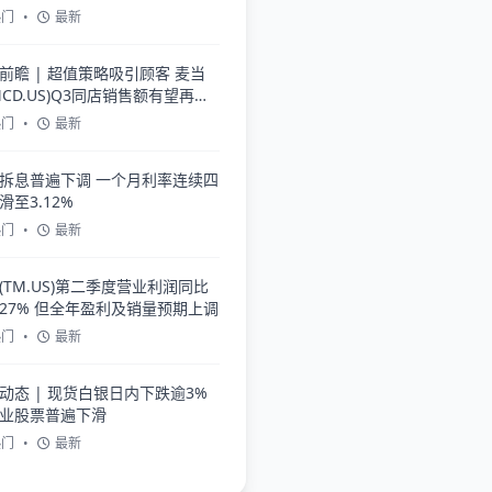
热门
•
最新
前瞻 | 超值策略吸引顾客 麦当
MCD.US)Q3同店销售额有望再创
热门
•
最新
拆息普遍下调 一个月利率连续四
滑至3.12%
热门
•
最新
(TM.US)第二季度营业利润同比
27% 但全年盈利及销量预期上调
热门
•
最新
动态 | 现货白银日内下跌逾3%
业股票普遍下滑
热门
•
最新