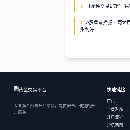
【品种交易逻辑】供
A股盘前播报 | 两大巨头敲定涨价 美股存储概念暴涨 人形机器人密
集利好
快速链接
首页
专业黄金交易开户平台，提供安全、便捷的开
平台对比
户服务
开户流程
常见问题