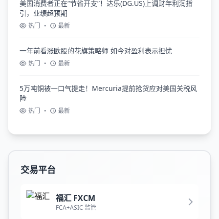
美国消费者正在“节省开支”！达乐(DG.US)上调财年利润指
引，业绩超预期
热门
•
最新
一年前看涨欧股的花旗策略师 如今对盈利表示担忧
热门
•
最新
5万吨铜被一口气提走！Mercuria提前抢货应对美国关税风
险
热门
•
最新
交易平台
福汇 FXCM
FCA+ASIC 监管